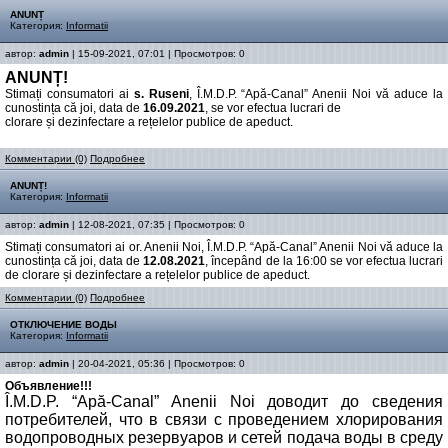
ANUNȚ
Категория:
Informatii
автор:
admin
| 15-09-2021, 07:01 | Просмотров: 0
ANUNȚ!
Stimați consumatori ai
s. Ruseni
, Î.M.D.P. “Apă-Canal” Anenii Noi vă aduce la
cunostința că joi, data de
16.09.2021
, se vor efectua lucrari de
clorare și dezinfectare a rețelelor publice de apeduct.
Комментарии (0)
Подробнее
ANUNȚ!
Категория:
Informatii
автор:
admin
| 12-08-2021, 07:35 | Просмотров: 0
Stimați consumatori ai or. Anenii Noi, Î.M.D.P. “Apă-Canal” Anenii Noi vă aduce la
cunostința că joi, data de
12.08.2021
, începând de la 16:00 se vor efectua lucrari
de clorare și dezinfectare a rețelelor publice de apeduct.
Комментарии (0)
Подробнее
ОТКЛЮЧЕНИЕ ВОДЫ
Категория:
Informatii
автор:
admin
| 20-04-2021, 05:36 | Просмотров: 0
Объявление!!!
Î.M.D.P. “Apă-Canal” Anenii Noi доводит до сведения
потребителей, что в связи с проведением хлорирования
водопроводных резервуаров и сетей подача воды в среду