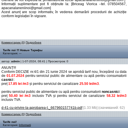
Ofertele se vor expedia la: [email/adresă fizică- apacanalaneniinoi@gmail.com ]
Informații suplimentare pot fi obținute la: [Briceag Viorica –tel. 078504567,
apacanalaneniinoi@gmail.com]
Acest anunț are scop informativ, în vederea demarării procedurii de achiziție
conform legislației în vigoare.
Комментарии (0)
Подробнее
Tarife noi !!! Новые Тарифы
Категория: ---
автор:
admin
| 1-07-2024, 08:41 | Просмотров: 0
ANUNȚ!!!
Conform DECIZIE nr.4/1 din 21 iunie 2024 se aprobă tarif nou, începând cu data
de
01.07.2024
pentru serviciul public de alimentare cu apă pentru consumatorii
casnici
:
preț
17.85 lei /m3
și pentru serviciul de canalizare
25.50 lei/m3
.
pentru serviciul public de alimentare cu apă pentru consumatorii
noncasnici
:
preț
50.40 lei /m3
inclusiv TVA și pentru serviciul de canalizare
58.32 lei/m3
inclusiv TVA.
d-41-cu-privire-la-aprobarea-t._667960157741b.pdf
[1.33 Mb] (cкачиваний: 62)
Комментарии (0)
Подробнее
Tarife noi!
Категория:
Informatii