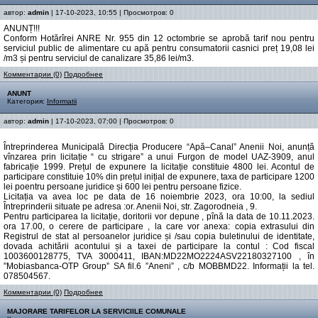
автор:
admin
| 17-10-2023, 10:55 | Просмотров: 0
ANUNȚ!!!
Conform Hotărîrei ANRE Nr. 955 din 12 octombrie se aprobă tarif nou pentru
serviciul public de alimentare cu apă pentru consumatorii casnici preț 19,08 lei
/m3 și pentru serviciul de canalizare 35,86 lei/m3.
Комментарии (0)
Подробнее
ANUNT
Категория:
Informatii
автор:
admin
| 17-10-2023, 07:00 | Просмотров: 0
Întreprinderea Municipală Direcția Producere “Apă–Canal” Anenii Noi, anunță
vînzarea prin licitație “ cu strigare” a unui Furgon de model UAZ-3909, anul
fabricație 1999. Prețul de expunere la licitație constituie 4800 lei. Acontul de
participare constituie 10% din prețul inițial de expunere, taxa de participare 1200
lei poentru persoane juridice și 600 lei pentru persoane fizice.
Licitația va avea loc pe data de 16 noiembrie 2023, ora 10:00, la sediul
Întreprinderii situate pe adresa :or. Anenii Noi, str. Zagorodneia , 9.
Pentru participarea la licitație, doritorii vor depune , pînă la data de 10.11.2023.
ora 17.00, o cerere de participare , la care vor anexa: copia extrasului din
Registrul de stat al persoanelor juridice și /sau copia buletinului de identitate,
dovada achitării acontului și a taxei de participare la contul : Cod fiscal
1003600128775, TVA 3000411, IBAN:MD22MO2224ASV22180327100 , în
”Mobiasbanca-OTP Group” SA fil.6 ”Aneni” , c/b MOBBMD22. Informații la tel.
078504567.
Комментарии (0)
Подробнее
MAJORARE TARIFELOR LA SERVICIILE COMUNALE