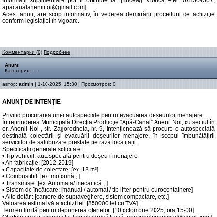
Informații suplimentare pot fi obținute la: [Briceag Viorica –tel. 078504567,
apacanalaneniinoi@gmail.com]
Acest anunț are scop informativ, în vederea demarării procedurii de achiziție
conform legislației în vigoare.
Комментарии (0)
Подробнее
Anunt
Категория: ---
автор:
admin
| 1-10-2025, 15:30 | Просмотров: 0
ANUNȚ DE INTENȚIE
Privind procurarea unei autospeciale pentru evacuarea deșeurilor menajere
Întreprinderea Municipală Direcția Producție “Apă-Canal” Anenii Noi, cu sediul în
or. Anenii Noi , str. Zagorodneia, nr. 9, intenționează să procure o autospecială
destinată colectării și evacuării deșeurilor menajere, în scopul îmbunătățirii
serviciilor de salubrizare prestate pe raza localității.
Specificații generale solicitate:
• Tip vehicul: autospecială pentru deșeuri menajere
• An fabricație: [2012-2019]
• Capacitate de colectare: [ex. 13 m³]
• Combustibil: [ex. motorină , ]
• Transmisie: [ex. Automata/ mecanică , ]
• Sistem de încărcare: [manual / automat / tip lifter pentru eurocontainere]
• Alte dotări: [camere de supraveghere, sistem compactare, etc.]
Valoarea estimativă a achiziției: [850000 lei cu TVA]
Termen limită pentru depunerea ofertelor: [10 octombrie 2025, ora 15-00]