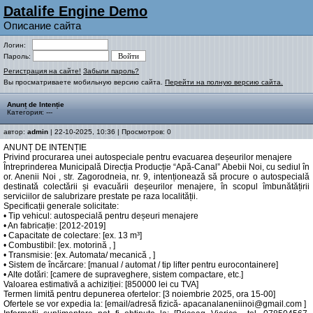
Datalife Engine Demo
Описание сайта
Логин:
Пароль:
Регистрация на сайте!
Забыли пароль?
Вы просматриваете мобильную версию сайта.
Перейти на полную версию сайта.
Anunț de Intenție
Категория: ---
автор:
admin
| 22-10-2025, 10:36 | Просмотров: 0
ANUNȚ DE INTENȚIE
Privind procurarea unei autospeciale pentru evacuarea deșeurilor menajere
Întreprinderea Municipală Direcția Producție “Apă-Canal” Abebii Noi, cu sediul în
or. Anenii Noi , str. Zagorodneia, nr. 9, intenționează să procure o autospecială
destinată colectării și evacuării deșeurilor menajere, în scopul îmbunătățirii
serviciilor de salubrizare prestate pe raza localității.
Specificații generale solicitate:
• Tip vehicul: autospecială pentru deșeuri menajere
• An fabricație: [2012-2019]
• Capacitate de colectare: [ex. 13 m³]
• Combustibil: [ex. motorină , ]
• Transmisie: [ex. Automata/ mecanică , ]
• Sistem de încărcare: [manual / automat / tip lifter pentru eurocontainere]
• Alte dotări: [camere de supraveghere, sistem compactare, etc.]
Valoarea estimativă a achiziției: [850000 lei cu TVA]
Termen limită pentru depunerea ofertelor: [3 noiembrie 2025, ora 15-00]
Ofertele se vor expedia la: [email/adresă fizică- apacanalaneniinoi@gmail.com ]