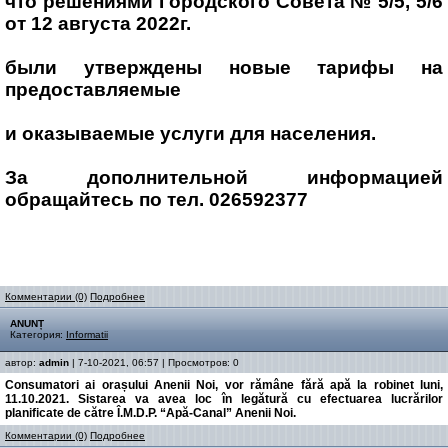
что решениями Городского Совета № 5/5, 5/6
от 12 августа 2022г.
были утверждены новые тарифы на
предоставляемые
и оказываемые услуги для населения.
За дополнительной информацией
обращайтесь по тел. 026592377
Комментарии (0)
Подробнее
ANUNȚ
Категория:
Informatii
автор:
admin
| 7-10-2021, 06:57 | Просмотров: 0
Consumatori ai orașului Anenii Noi, vor rămâne fără apă la robinet luni,
11.10.2021. Sistarea va avea loc în legătură cu efectuarea lucrărilor
planificate de către Î.M.D.P. “Apă-Canal” Anenii Noi.
Комментарии (0)
Подробнее